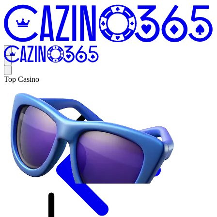
Top Casino