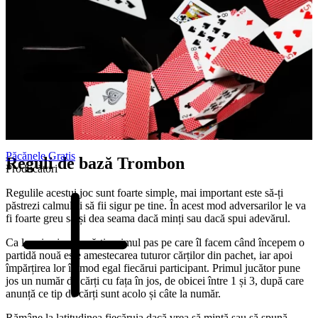
Păcănele Gratis
Reguli de bază Trombon
Producători
Regulile acestui joc sunt foarte simple, mai important este să-ți
păstrezi calmul și să fii sigur pe tine. În acest mod adversarilor le va
fi foarte greu să-și dea seama dacă minți sau dacă spui adevărul.
Ca la orice joc de cărți, primul pas pe care îl facem când începem o
partidă nouă este amestecarea tuturor cărților din pachet, iar apoi
împărțirea lor în mod egal fiecărui participant. Primul jucător pune
jos un număr de cărți cu fața în jos, de obicei între 1 și 3, după care
anunță ce tip de cărți sunt acolo și câte la număr.
Rămâne la latitudinea fiecăruia dacă vrea să mintă sau să spună