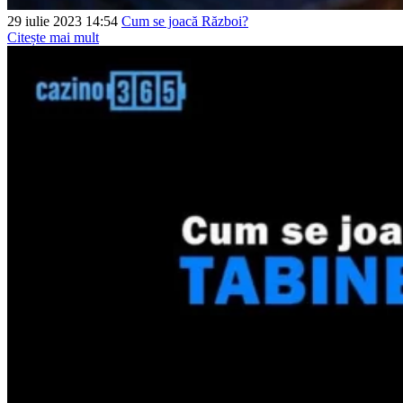
29 iulie 2023 14:54
Cum se joacă Război?
Citește mai mult