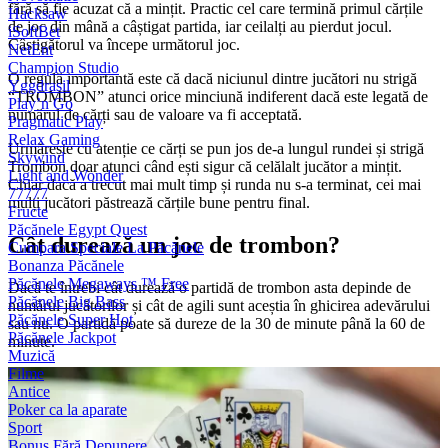
fără să fie acuzat că a mințit. Practic cel care termină primul cărțile
Hacksaw
de joc din mână a câștigat partida, iar ceilalți au pierdut jocul.
iSoftBet
Câștigătorul va începe următorul joc.
NetEnt
Champion Studio
O regulă importantă este că dacă niciunul dintre jucători nu strigă
Yggdrasil
“TROMBON” atunci orice minciună indiferent dacă este legată de
Play’n Go
numărul de cărți sau de valoare va fi acceptată.
Pragmatic Play
Relax Gaming
Urmărește cu atenție ce cărți se pun jos de-a lungul rundei și strigă
Skywind
Trombon doar atunci când ești sigur că celălalt jucător a mințit.
Light and Wonder
Chiar dacă a trecut mai mult timp și runda nu s-a terminat, cei mai
77777
mulți jucători păstrează cărțile bune pentru final.
Fructe
Păcănele Egypt Quest
Cât durează un joc de trombon?
Cumpara Speciale La Păcănele
Bonanza Păcănele
Păcănele Megaways ™ Free
Dacă te întrebi cât durează o partidă de trombon asta depinde de
Păcănele Big Bass
numărul jucătorilor și cât de agili sunt aceștia în ghicirea adevărului
Păcănele Super Hot
sau nu. O partidă poate să dureze de la 30 de minute până la 60 de
Păcănele Jackpot
minute.
Muzică
Filme
Antice
Poker ca la aparate
Sport
Bonus Fără Depunere