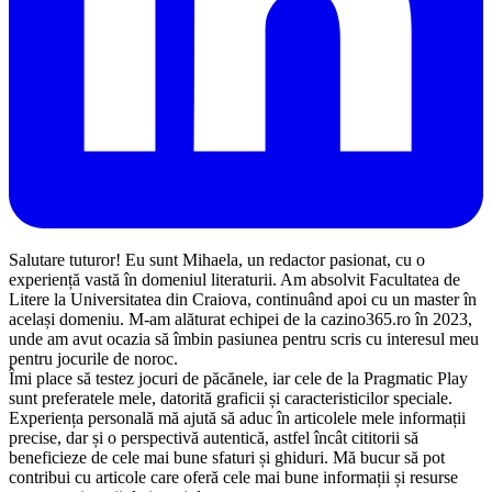
Salutare tuturor! Eu sunt Mihaela, un redactor pasionat, cu o
experiență vastă în domeniul literaturii. Am absolvit Facultatea de
Litere la Universitatea din Craiova, continuând apoi cu un master în
același domeniu. M-am alăturat echipei de la cazino365.ro în 2023,
unde am avut ocazia să îmbin pasiunea pentru scris cu interesul meu
pentru jocurile de noroc.
Îmi place să testez jocuri de păcănele, iar cele de la Pragmatic Play
sunt preferatele mele, datorită graficii și caracteristicilor speciale.
Experiența personală mă ajută să aduc în articolele mele informații
precise, dar și o perspectivă autentică, astfel încât cititorii să
beneficieze de cele mai bune sfaturi și ghiduri. Mă bucur să pot
contribui cu articole care oferă cele mai bune informații și resurse