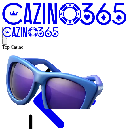
Top Casino