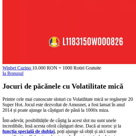
Winbet Cazino
10.000 RON + 1000 Rotiri Gratuite
Ia Bonusul
Jocuri de păcănele cu Volatilitate mică
Printre cele mai cunoscute sloturi cu Volatilitate mică se regăsește 20
Super Hot. Jocul este dezvoltat de Amusnet, a fost lansat în anul
2014 și poate ajunge la câștiguri de până la 1000x miza.
Într-adevăr, posibilitățile de câștig la acest slot nu sunt unele
incredibile, însă acesta oferă câștiguri dese. Dacă ai noroc și la
funcția specială de dublaj
, poți ajunge să obții și aici sume