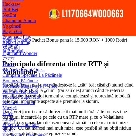
Hacksaw
iSoftBet
NetEnt
Champion Studio
Yggdrasil
Play’n Go
Pragmatic Play
Betano Cazino
Pachet Bonus pana la 15.000 RON + 1000 Rotiri
Relax Gaming
Gratuite
Skywind
Ia Bonusul
Light and Wonder
77777
Principala diferența dintre RTP și
Fructe
Păcănele Egypt Quest
Volatilitate
Cumpara Speciale La Păcănele
Bonanza Păcănele
Ca să îți fie cât mai ușor, gândește-te la „cât” (cât câștigi) atunci când
Păcănele Megaways ™ Free
vorbești de RTP, și la „cum” (rar sau des) atunci când te referi la
Păcănele Big Bass
volatilitate. Acești doi termeni se completează și reprezintă totodată
Păcănele Super Hot
cele mai importante aspecte ale premiilor la sloturi.
Păcănele Jackpot
Muzică
Dacă vrei jocuri care să dureze cât mai mult fără să te focusezi pe
Filme
câștiguri, încearcă-le pe cele cu un RTP mare și cu o Volatilitate
Antice
mică. Îți recomandăm de asemenea să rămâi la cele mai mici mize
Poker ca la aparate
din joc. Cu cât mărești mai mult miza, este posibil să nu obții niciun
Sport
câștig și soldul tău să se epuizeze rapid.
Bonus Fără Depunere