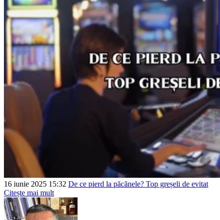
16 iunie 2025 15:32
De ce pierd la păcănele? Top greșeli de evitat
Citește mai mult