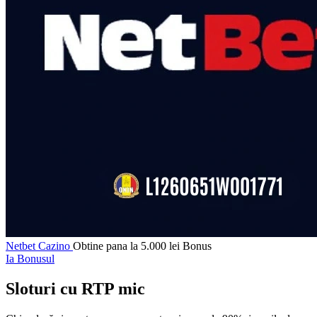
Netbet Cazino
Obtine pana la 5.000 lei Bonus
Ia Bonusul
Sloturi cu RTP mic