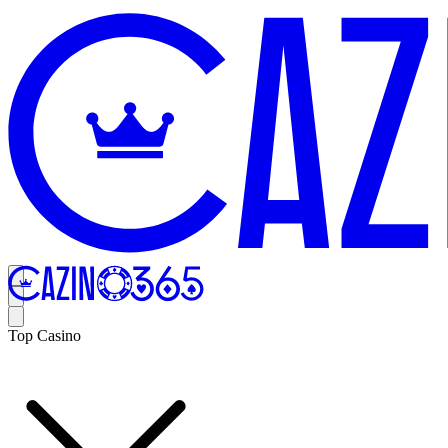
Top Casino