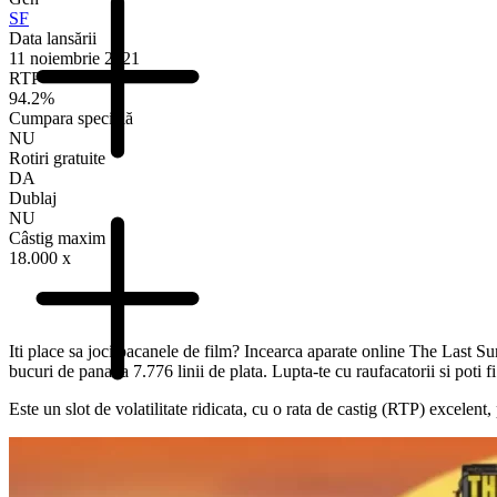
SF
Data lansării
11 noiembrie 2021
RTP
94.2%
Cumpara specială
NU
Rotiri gratuite
DA
Dublaj
NU
Câstig maxim
18.000 x
Iti place sa joci pacanele de film? Incearca aparate online The Last Su
bucuri de pana la 7.776 linii de plata. Lupta-te cu raufacatorii si poti
Este un slot de volatilitate ridicata, cu o rata de castig (RTP) excelen