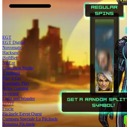
EGT
EGT Digital
Novomatic
Hacksaw
iSoftBet
NetEnt
Champion Studio
Yggdrasil
Play’n Go
Pragmatic Play
Relax Gaming
Skywind
Light and Wonder
77777
Fructe
Păcănele Egypt Quest
Cumpara Speciale La Păcănele
Bonanza Păcănele