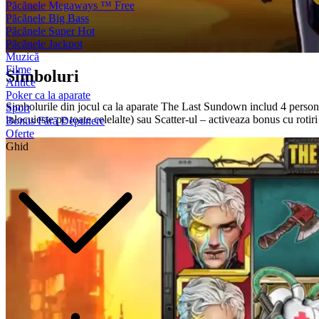
Păcănele Megaways ™ Free
Păcănele Big Bass
Păcănele Super Hot
Păcănele Jackpot
Muzică
Filme
Simboluri
Antice
Poker ca la aparate
Simbolurile din jocul ca la aparate The Last Sundown includ 4 personaje
Sport
inlocuieste pe toate celelalte) sau Scatter-ul – activeaza bonus cu rotiri
Bonus Fără Depunere
Oferte
Ghid