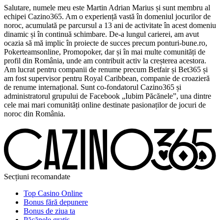
Salutare, numele meu este Martin Adrian Marius și sunt membru al
echipei Cazino365. Am o experiență vastă în domeniul jocurilor de
noroc, acumulată pe parcursul a 13 ani de activitate în acest domeniu
dinamic și în continuă schimbare. De-a lungul carierei, am avut
ocazia să mă implic în proiecte de succes precum ponturi-bune.ro,
Pokerteamsonline, Promopoker, dar și în mai multe comunități de
profil din România, unde am contribuit activ la creșterea acestora.
Am lucrat pentru companii de renume precum Betfair și Bet365 și
am fost supervisor pentru Royal Caribbean, companie de croazieră
de renume internațional. Sunt co-fondatorul Cazino365 și
administratorul grupului de Facebook „Iubim Păcănele”, una dintre
cele mai mari comunități online destinate pasionaților de jocuri de
noroc din România.
Secțiuni recomandate
Top Casino Online
Bonus fără depunere
Bonus de ziua ta
Păcănele gratis