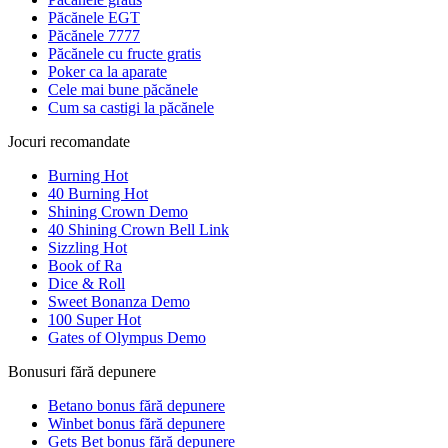
Păcănele EGT
Păcănele 7777
Păcănele cu fructe gratis
Poker ca la aparate
Cele mai bune păcănele
Cum sa castigi la păcănele
Jocuri recomandate
Burning Hot
40 Burning Hot
Shining Crown Demo
40 Shining Crown Bell Link
Sizzling Hot
Book of Ra
Dice & Roll
Sweet Bonanza Demo
100 Super Hot
Gates of Olympus Demo
Bonusuri fără depunere
Betano bonus fără depunere
Winbet bonus fără depunere
Gets Bet bonus fără depunere