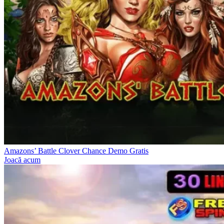
Amazons’ Battle Clover Chance Demo Gratis
Joacă acum