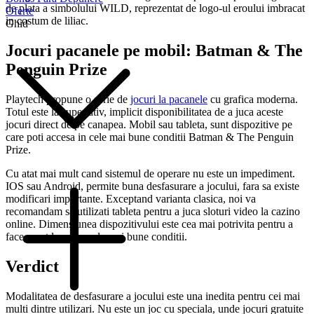
de plata a simbolului WILD, reprezentat de logo-ul eroului imbracat
Oferte
in costum de liliac.
Ghid
Jocuri pacanele pe mobil: Batman & The
Penguin Prize
Playtech propune o serie de
jocuri la pacanele
cu grafica moderna.
Totul este la superlativ, implicit disponibilitatea de a juca aceste
jocuri direct de pe canapea. Mobil sau tableta, sunt dispozitive pe
care poti accesa in cele mai bune conditii Batman & The Penguin
Prize.
Cu atat mai mult cand sistemul de operare nu este un impediment.
IOS sau Android, permite buna desfasurare a jocului, fara sa existe
modificari importante. Exceptand varianta clasica, noi va
recomandam sa utilizati tableta pentru a juca sloturi video la cazino
online. Dimensiunea dispozitivului este cea mai potrivita pentru a
face acest lucru in cele mai bune conditii.
Verdict
Modalitatea de desfasurare a jocului este una inedita pentru cei mai
multi dintre utilizari. Nu este un joc cu speciala, unde jocuri gratuite