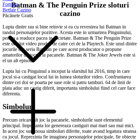
Batman & The Penguin Prize sloturi
Fortuna
Betfair Cazino
cazino
Păcănele Gratis
Lupta dintre rau si bine reinvie si ea cu revenirea lui Batman in
randul personajelor pozitive. Acesta este in urmarirea Pinguinului,
pentru a readuce pacea in societate. Batman & The Penguin Prize
este un slot video produs de catre cei de la Playtech. Este unul dintre
jocurile din seria Batman pe care acest producator o propune
amatorilor de jocuri la pacanele. Batman & The Joker Jewels este si
el un alt episod.
Lupta lui cu Pinguinul a inceput la sfarsitul lui 2016, timp in care
jocul si-a castigat locul lui in lumea sloturilor video. Confruntarea
dintre cei doi se poarta pe sase role si patru tamburi. 64 de linii de
plata aduc un castig diferit, importanta simbolului fiind cel care face
diferenta.
Simboluri
Precum oricare alt joc la pacanele, simbolurile sunt elementul
principal. Importanta lor genereaza castiguri mai mari sau mai mici.
In acest joc sunt noua simboluri diferite, toate avand legatura stransa
cu jocul. Reprezinta fie imaginea personajelor principale, fie obiecte