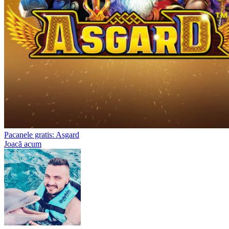
Pacanele gratis: Asgard
Joacă acum