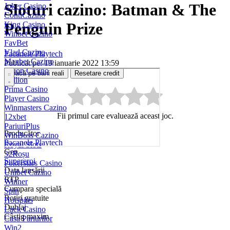
Sloturi cazino: Batman & The
Joker Casino
ContiCazino
Penguin Prize
King Casino
Winbet Cazino
FavBet
Vlad Cazino
Pacanele Playtech
Maxbet Cazino
Publicat pe: 19 ianuarie 2022 13:59
Bilion Casino
Joacă pe bani reali
Resetare credit
Million
Prima Casino
Player Casino
Winmasters Cazino
Fii primul care evaluează aceast joc.
12xbet
PariuriPlus
Producător
WinBoss Cazino
Pacanele Playtech
Royal Slots
Gen
32Roșu
Supereroi
Pokerstars Casino
Data lansării
Unibet Cazino
RTP
Winner
Cumpara specială
Spin
Rotiri gratuite
Hotspins
Dublaj
Luck Casino
Câstig maxim
Casa Pariurilor
Win2