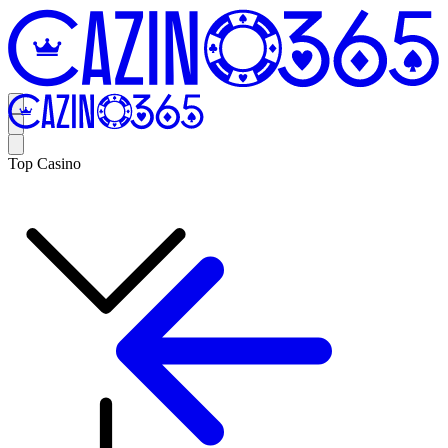
Top Casino