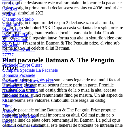
carui mod de desfasurare este mai rar intalnit in jocurile la pacanele.
Hacksaw
Orice castig in prima runda declanseaza respins cu 4096 moduri de
iSoftBet
castig si simboluri 2X2.
NetEnt
Champion Studio
Orice castig in timpul rundei respin 2 declanseaza o alta runda,
Yggdrasil
respin 3, cu simboluri 3X3. Dupa aceasta varianta de respin, oricare
Play’n Go
invartire necastigatoare readuce jocul la varianta initiala. Un alt
Pragmatic Play
simbol pe care il regasim intr-o forma sau alta in sloturile video este
Relax Gaming
cel WILD. Prezent si in Batman & The Penguin prize, el vine sub
Skywind
forma logo-ului celebru al lui Batman.
Light and Wonder
77777
Plati pacanele Batman & The Penguin
Fructe
Păcănele Egypt Quest
Prize
Cumpara Speciale La Păcănele
Bonanza Păcănele
Castigurile intr-un
slot video
sunt strans legate de mai multi factori.
Păcănele Megaways ™ Free
Unul dintre ele este miza pentru fiecare pariu in parte. Premiile
Păcănele Big Bass
rezultatele in urma unui castig difera de la o miza la alta, aceasta
Păcănele Super Hot
fiind mai mare, atunci remuneratia fiind pe masura. Un alt aspect de
Păcănele Jackpot
luat in seama este valoarea simbolului care leaga un castig.
Muzică
Filme
Jocul de pacanele online Batman & The Penguin Prize propune
Antice
noua simboluri, unul mai important ca altul. Cel mai putin pe o
Poker ca la aparate
intreaga linie de plata ofera bumerangul lui Batman. La polul opus
Sport
castigul cel mai substantial este general de prezenta pe intreaga linie
Bonus Fără Depunere