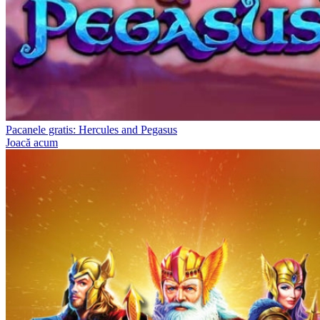
Pacanele gratis: Hercules and Pegasus
Joacă acum