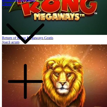
Bonus Fără Depunere
Oferte
Ghid
Return of Kong Megaways Gratis
Joacă acum