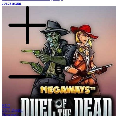
Aparate online: The Race Megaways
Joacă acum
EGT
EGT Digital
Novomatic