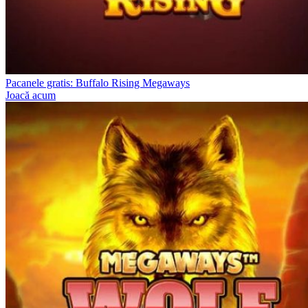
Pacanele gratis: Buffalo Rising Megaways
Joacă acum