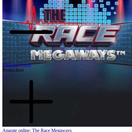
Păcănele Gratis
Producători