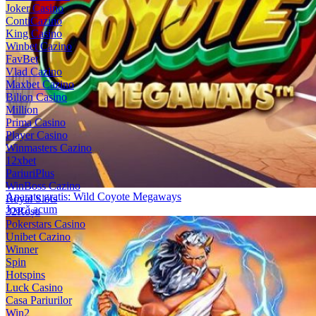
Joker Casino
ContiCazino
King Casino
Winbet Cazino
FavBet
Vlad Cazino
Maxbet Cazino
Bilion Casino
Million
Prima Casino
Player Casino
Winmasters Cazino
12xbet
PariuriPlus
WinBoss Cazino
Royal Slots
Aparate gratis: Wild Coyote Megaways
32Roșu
Joacă acum
Pokerstars Casino
Unibet Cazino
Winner
Spin
Hotspins
Luck Casino
Casa Pariurilor
Win2