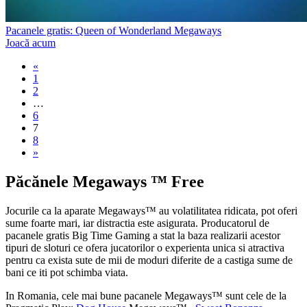
Pacanele gratis: Queen of Wonderland Megaways
Joacă acum
«
1
2
…
6
7
8
»
Păcănele Megaways ™ Free
Jocurile ca la aparate Megaways™ au volatilitatea ridicata, pot oferi
sume foarte mari, iar distractia este asigurata. Producatorul de pacanel
gratis Big Time Gaming a stat la baza realizarii acestor tipuri de slotur
ce ofera jucatorilor o experienta unica si atractiva pentru ca exista sute
de mii de moduri diferite de a castiga sume de bani ce iti pot schimba
viata.