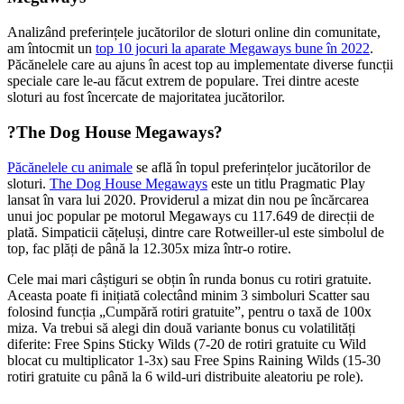
Folosim cookie-uri
Megaways
Folosim cookie-uri și alte
Analizând preferințele jucătorilor de sloturi online din comunitate, am
întocmit un
top 10 jocuri la aparate Megaways bune în 2022
.
tehnologii de urmărire pentru a
Păcănelele care au ajuns în acest top au implementate diverse funcții
îmbunătăți experiența ta de
speciale care le-au făcut extrem de populare. Trei dintre aceste sloturi
navigare pe website-ul nostru,
au fost încercate de majoritatea jucătorilor.
pentru afișa conținut și reclame
?The Dog House Megaways?
personalizate, pentru a analiza
traficul de pe website-ul nostru și
Păcănelele cu animale
se află în topul preferințelor jucătorilor de
pentru a înțelege de unde vin
sloturi.
The Dog House Megaways
este un titlu Pragmatic Play lansat
în vara lui 2020. Providerul a mizat din nou pe încărcarea unui joc
vizitatorii noștri.
popular pe motorul Megaways cu 117.649 de direcții de plată.
Simpaticii cățeluși, dintre care Rotweiller-ul este simbolul de top, fac
plăți de până la 12.305x miza într-o rotire.
Sunt de acord
Cele mai mari câștiguri se obțin în runda bonus cu rotiri gratuite.
Refuz
Aceasta poate fi inițiată colectând minim 3 simboluri Scatter sau
folosind funcția „Cumpără rotiri gratuite”, pentru o taxă de 100x miza
Vreau să schimb setările
Va trebui să alegi din două variante bonus cu volatilități diferite: Free
Spins Sticky Wilds (7-20 de rotiri gratuite cu Wild blocat cu
multiplicator 1-3x) sau Free Spins Raining Wilds (15-30 rotiri gratuite
cu până la 6 wild-uri distribuite aleatoriu pe role).