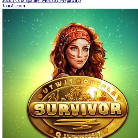
Jocuri ca la aparate: Moriarty Megaways
Joacă acum