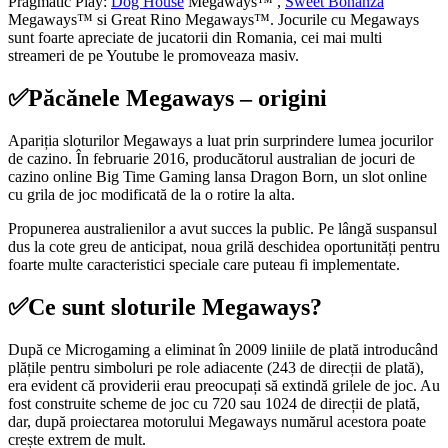
In Romania, cele mai bune pacanele Megaways™ sunt cele de la
Pragmatic Play:
Dog House
Megaways™ ,
Sweet Bonanza
Megaways™ si Great Rino Megaways™. Jocurile cu Megaways sun
foarte apreciate de jucatorii din Romania, cei mai multi streameri de p
Youtube le promoveaza masiv.
✅Păcănele Megaways – origini
Apariția sloturilor Megaways a luat prin surprindere lumea jocurilor d
cazino. În februarie 2016, producătorul australian de jocuri de cazino
online Big Time Gaming lansa Dragon Born, un slot online cu grila d
joc modificată de la o rotire la alta.
Propunerea australienilor a avut succes la public. Pe lângă suspansul
dus la cote greu de anticipat, noua grilă deschidea oportunități pentru
foarte multe caracteristici speciale care puteau fi implementate.
✅Ce sunt sloturile Megaways?
După ce Microgaming a eliminat în 2009 liniile de plată introducând
plățile pentru simboluri pe role adiacente (243 de direcții de plată), era
evident că providerii erau preocupați să extindă grilele de joc. Au fost
construite scheme de joc cu 720 sau 1024 de direcții de plată, dar, du
proiectarea motorului Megaways numărul acestora poate crește extre