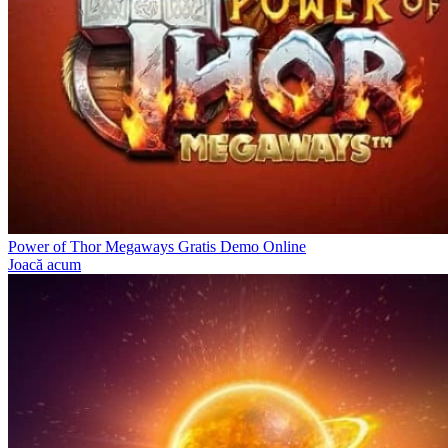
Power of Thor Megaways Gratis Demo Online
Joacă acum