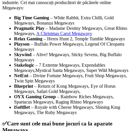
renumiți, dar și studiouri independente care aduc un aer prospăt în
industrie. Cei mai cunoscuți producători de păcănele online
Megaways:
Big Time Gaming
– White Rabbit, Extra Chilli, Gold
Megaways, Bonanza Megaways
Pragmatic Play
– Madame Destiny Megaways, Great Rhino
Megaways,
A Christmas Carol Megaways
Relax Gaming
– Heros Hunt 2, Temple Tumble Megaways
Playson
– Buffalo Power Megaways, Legend Of Cleopatra
Megaways
Skywind
– Alive! Megaways, Sticky Sevens, Big Buffalo
Megaways
Stakelogic
– 7 Extreme Megaways, Expendables
Megaways,Mystical Santa Megaways, Super Wild Megaways
NetEnt
– Divine Fortune Megaways, Fruit Shop Megaways,
Twin Spin Megaways
Blueprint
– Return of Kong Megaways, Eye of Horus
Megaways, Safari Gold Megaways,
OYX Gaming Group
– Rainbow Riches Megaways, Spartacu
Megaways, Raging Rhino Megaways
iSoftBet
– Royale with Cheese Megaways, Shining King
Megaways, The Ruby Megaways
✅Care sunt cele mai bune jocuri ca la aparate