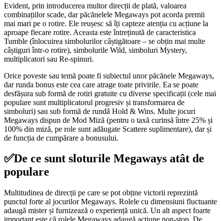
Evident, prin introducerea multor direcții de plată, valoarea
combinațiilor scade, dar păcănelele Megaways pot acorda premii mai
mari pe o rotire. Ele reușesc să îți capteze atenția cu acțiune la aproap
fiecare rotire. Aceasta este întreținută de caracteristica Tumble
(înlocuirea simbolurilor câștigătoare – se obțin mai multe câștiguri într
o rotire), simbolurile Wild, simboluri Mystery, multiplicatori sau Re-
spinuri.
Orice poveste sau temă poate fi subiectul unor păcănele Megaways,
dar runda bonus este cea care atrage toate privirile. Ea se poate
desfășura sub formă de rotiri gratuite cu diverse specificații (cele mai
populare sunt multiplicatorul progresiv și transformarea de simboluri)
sau sub formă de rundă Hold & Wins. Multe jocuri Megaways dispun
de Mod Miză (pentru o taxă curinsă între 25% și 100% din miză, pe
role sunt adăugate Scattere suplimentare), dar și de funcția de
cumpărare a bonusului.
✅De ce sunt sloturile Megaways atât de
populare
Multitudinea de direcții pe care se pot obține victorii reprezintă punctu
forte al jocurilor Megaways. Rolele cu dimensiuni fluctuante adaugă
mister și furnizează o experiență unică. Un alt aspect foarte important