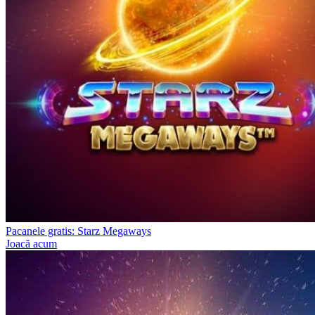
Pacanele gratis: Starz Megaways
Joacă acum