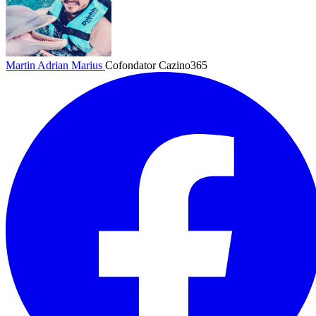
Martin Adrian Marius
Cofondator Cazino365