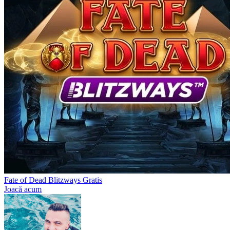
Fate of Dead Blitzways Gratis
Joacă acum