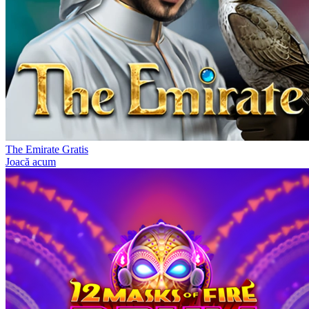
The Emirate Gratis
Joacă acum