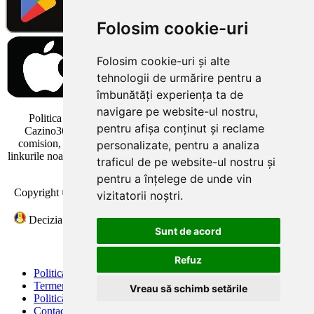
Folosim cookie-uri
Folosim cookie-uri și alte
tehnologii de urmărire pentru a
îmbunătăți experiența ta de
navigare pe website-ul nostru,
Politica linkurilor: Vă rugăm să rețineți că unele linkuri de pe
pentru afișa conținut și reclame
Cazino365.ro sunt linkuri de afiliere. Este posibil să primim un
comision, fără costuri suplimentare pentru dvs., dacă faceți clic pe
personalizate, pentru a analiza
linkurile noastre externe și deschideți un cont la unul dintre cazinouril
traficul de pe website-ul nostru și
online menționate.
pentru a înțelege de unde vin
Copyright © 2026
Tipzor Media S.R.L.
, CUI: RO 35053369, Reg.
vizitatorii noștri.
Com. J28/667/2015
Decizia ONJN nr.191/17.04.2026, Licenta: L2260797Y001731
Sunt de acord
Accesul interzis persoanelor sub 18 ani
Joc responsabil!
Refuz
Politica Cookie
Termeni și condiții
Vreau să schimb setările
Politică de confidențialitate
Contact