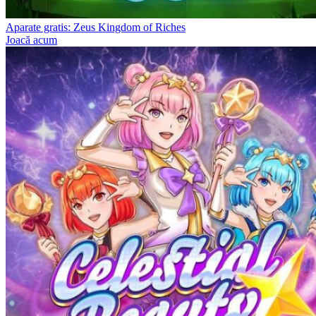
Aparate gratis: Zeus Kingdom of Riches
Joacă acum