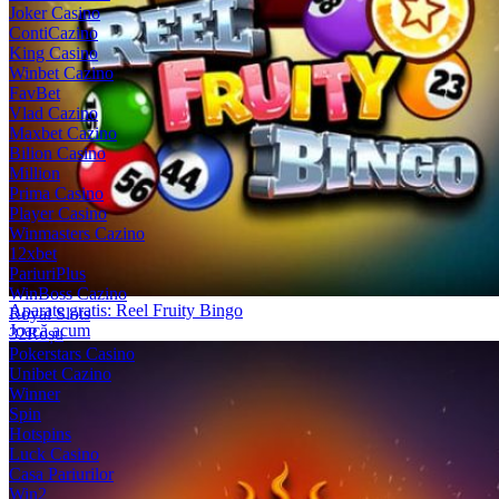
Joker Casino
ContiCazino
King Casino
Winbet Cazino
FavBet
Vlad Cazino
Maxbet Cazino
Bilion Casino
Million
Prima Casino
Player Casino
Winmasters Cazino
12xbet
PariuriPlus
WinBoss Cazino
Royal Slots
Aparate gratis: Reel Fruity Bingo
32Roșu
Joacă acum
Pokerstars Casino
Unibet Cazino
Winner
Spin
Hotspins
Luck Casino
Casa Pariurilor
Win2