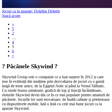
Jocuri ca la aparate: Dolphin Delight
Joacă acum
«
1
2
…
4
5
6
»
?
P
ăcănele Skywind
?
Skywind Group este o companie ce a luat naștere în 2012 și care iese
în evidență din mulțime prin dezvoltarea de jocuri cu o gamă largă de
teme unice, de la Egiptul Antic și până la Vestul Sălbatic. Cu runde
bonus uimitoare, grafică de top și funcții încântătoare, sloturile
Skywind devin din ce în ce mai populare printre amatorii de păcănele.
Jocurile lor sunt inovatoare, de înaltă calitate și prietenoase cu
dispozitivele mobile. Iată o listă cu cele mai bune jocuri ca la aparate