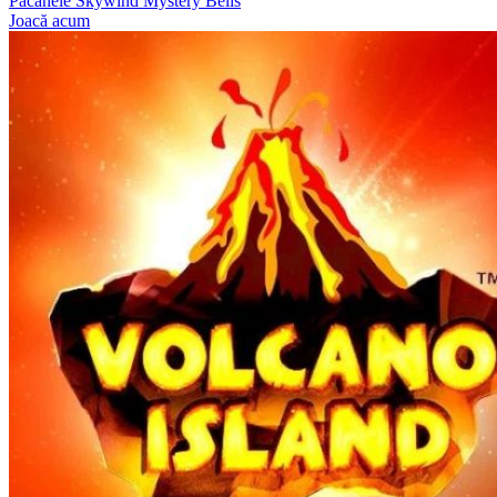
Pacanele Skywind Mystery Bells
Joacă acum