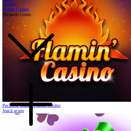
Fortuna
Betfair Cazino
Păcănele Gratis
Pacanele online: Flamin Casino
Joacă acum