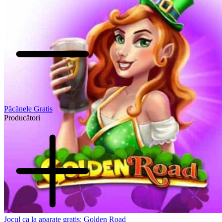
Păcănele Gratis
Producători