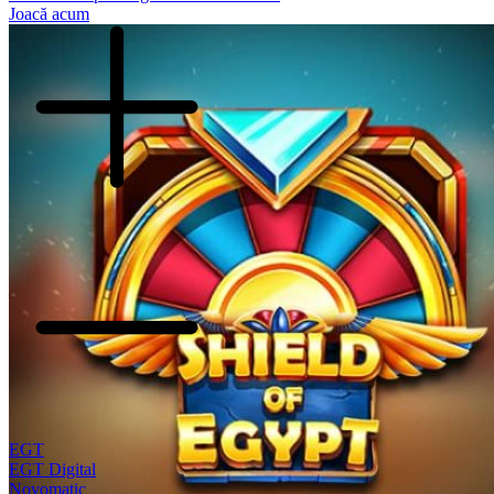
Jocul ca la aparate gratis: Golden Road
Joacă acum
EGT
EGT Digital
Novomatic