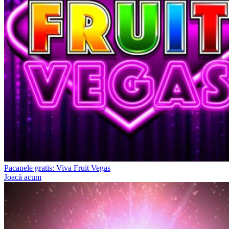
Pacanele gratis: Viva Fruit Vegas
Joacă acum