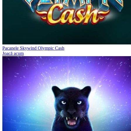
Pacanele Skywind Olympic Cash
Joacă acum